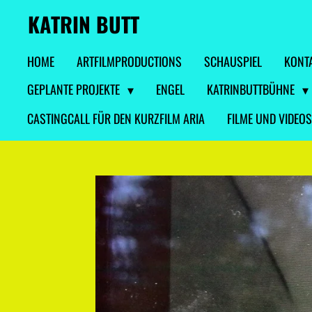
KATRIN BUTT
Zum
Hauptinhalt
HOME
ARTFILMPRODUCTIONS
SCHAUSPIEL
KONT
springen
GEPLANTE PROJEKTE
ENGEL
KATRINBUTTBÜHNE
CASTINGCALL FÜR DEN KURZFILM ARIA
FILME UND VIDEOS