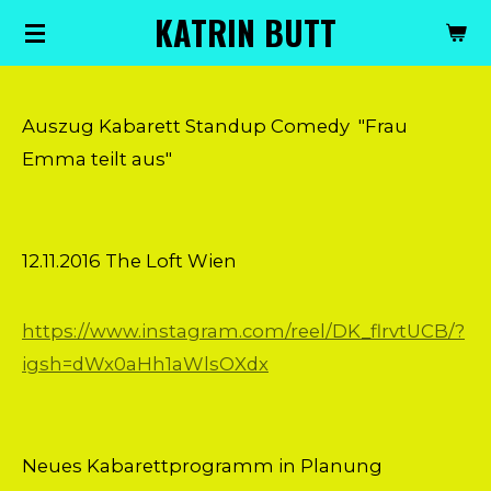
KATRIN BUTT
Zum
Hauptinhalt
springen
Auszug Kabarett Standup Comedy "Frau
Emma teilt aus"
12.11.2016 The Loft Wien
https://www.instagram.com/reel/DK_flrvtUCB/?
igsh=dWx0aHh1aWlsOXdx
Neues Kabarettprogramm in Planung